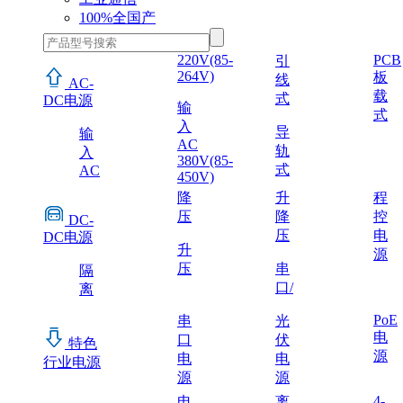
100%全国产
220V(85-
PCB
引
264V)
板
线
AC-
载
式
DC电源
输
式
入
导
输
AC
轨
入
380V(85-
式
AC
450V)
降
升
程
压
降
控
DC-
压
电
DC电源
升
源
压
串
隔
口/
离
PoE
串
光
电
口
伏
特色
源
电
电
行业电源
源
源
4-
电
离