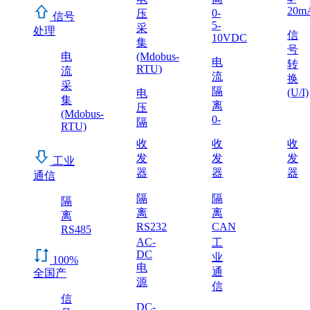
20m
0-
压
信号
5-
采
处理
信
10VDC
集
号
电
(Mdobus-
电
转
RTU)
流
流
换
采
隔
(U/I)
电
集
离
压
(Mdobus-
0-
隔
RTU)
收
收
收
发
发
发
工业
器
器
器
通信
隔
隔
隔
离
离
离
RS232
CAN
RS485
AC-
工
DC
业
100%
电
通
全国产
源
信
信
DC-