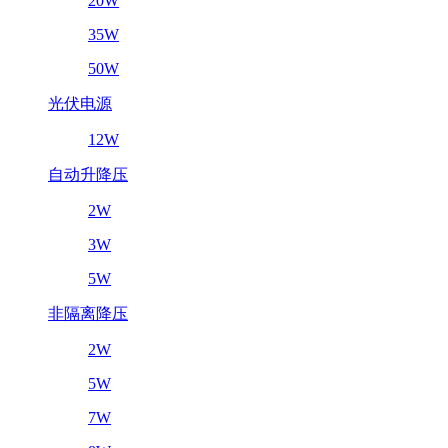
20W
35W
50W
光伏电源
12W
自动升降压
2W
3W
5W
非隔离降压
2W
5W
7W