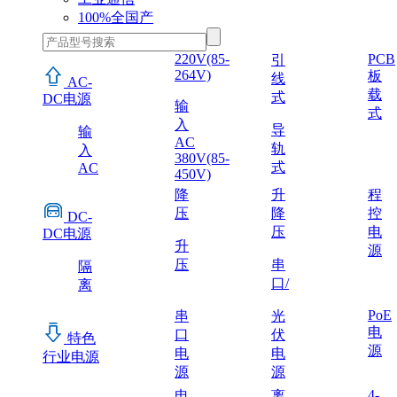
100%全国产
220V(85-
PCB
引
264V)
板
线
AC-
载
式
DC电源
输
式
入
导
输
AC
轨
入
380V(85-
式
AC
450V)
降
升
程
压
降
控
DC-
压
电
DC电源
升
源
压
串
隔
口/
离
PoE
串
光
电
口
伏
特色
源
电
电
行业电源
源
源
4-
电
离