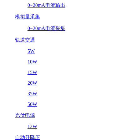
0~20mA电流输出
模拟量采集
0~20mA电流采集
轨道交通
5W
10W
15W
20W
35W
50W
光伏电源
12W
自动升降压