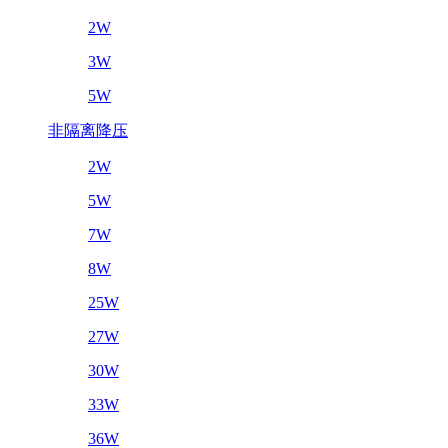
2W
3W
5W
非隔离降压
2W
5W
7W
8W
25W
27W
30W
33W
36W