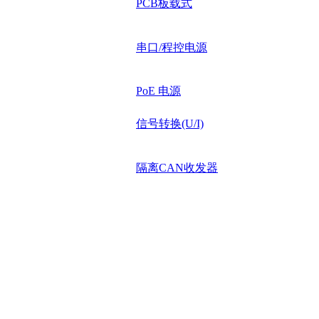
PCB板载式
串口/程控电源
PoE 电源
信号转换(U/I)
隔离CAN收发器