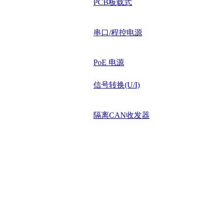
PCB板载式
串口/程控电源
PoE 电源
信号转换(U/I)
隔离CAN收发器