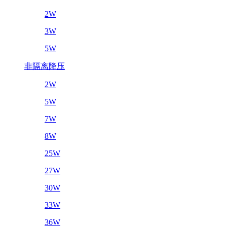
2W
3W
5W
非隔离降压
2W
5W
7W
8W
25W
27W
30W
33W
36W