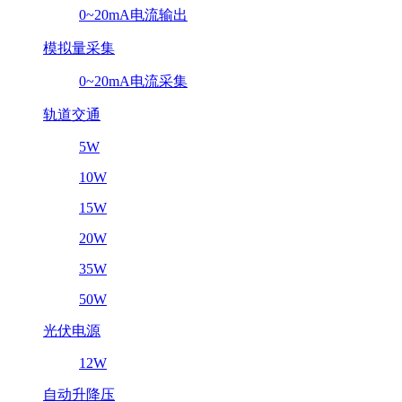
0~20mA电流输出
模拟量采集
0~20mA电流采集
轨道交通
5W
10W
15W
20W
35W
50W
光伏电源
12W
自动升降压