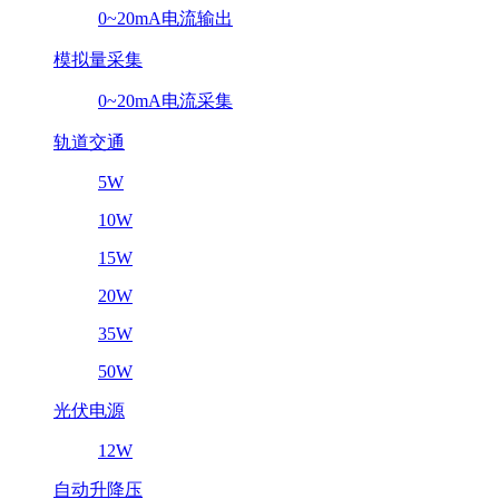
0~20mA电流输出
模拟量采集
0~20mA电流采集
轨道交通
5W
10W
15W
20W
35W
50W
光伏电源
12W
自动升降压