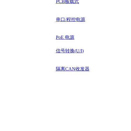
PCB板载式
串口/程控电源
PoE 电源
信号转换(U/I)
隔离CAN收发器