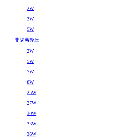
2W
3W
5W
非隔离降压
2W
5W
7W
8W
25W
27W
30W
33W
36W