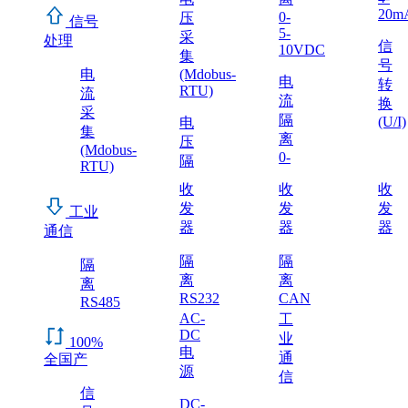
20m
0-
压
信号
5-
采
处理
信
10VDC
集
号
电
(Mdobus-
电
转
RTU)
流
流
换
采
隔
(U/I)
电
集
离
压
(Mdobus-
0-
隔
RTU)
收
收
收
发
发
发
工业
器
器
器
通信
隔
隔
隔
离
离
离
RS232
CAN
RS485
AC-
工
DC
业
100%
电
通
全国产
源
信
信
DC-