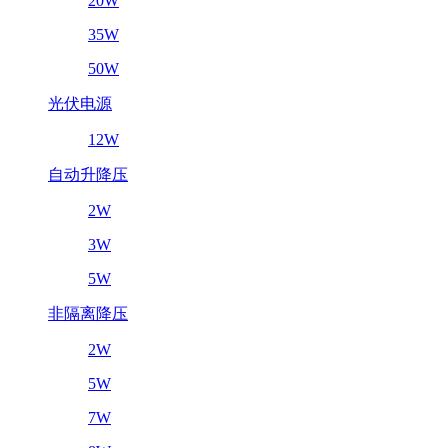
20W
35W
50W
光伏电源
12W
自动升降压
2W
3W
5W
非隔离降压
2W
5W
7W