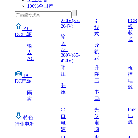
100%全国产
220V(85-
PCB
引
264V)
板
线
AC-
载
式
DC电源
输
式
入
导
输
AC
轨
入
380V(85-
式
AC
450V)
降
升
程
压
降
控
DC-
压
电
DC电源
升
源
压
串
隔
口/
离
PoE
串
光
电
口
伏
特色
源
电
电
行业电源
源
源
4-
电
离